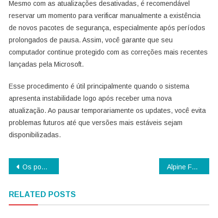
Mesmo com as atualizações desativadas, é recomendável
reservar um momento para verificar manualmente a existência
de novos pacotes de segurança, especialmente após períodos
prolongados de pausa. Assim, você garante que seu
computador continue protegido com as correções mais recentes
lançadas pela Microsoft.
Esse procedimento é útil principalmente quando o sistema
apresenta instabilidade logo após receber uma nova
atualização. Ao pausar temporariamente os updates, você evita
problemas futuros até que versões mais estáveis sejam
disponibilizadas.
Navegação
Os poderes sobrenaturais da Família Addams na série Wandinha
Alpine F1 anuncia Steve Nielsen como novo diretor-geral e reforça equipe com contratações estratégicas
de
RELATED POSTS
artigos