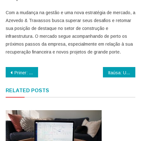
Com a mudança na gestão e uma nova estratégia de mercado, a
Azevedo & Travassos busca superar seus desafios e retomar
sua posição de destaque no setor de construção e
infraestrutura. O mercado segue acompanhando de perto os
próximos passos da empresa, especialmente em relação à sua
recuperação financeira e novos projetos de grande porte.
Navegação
Priner: Desempenho no Mercado e Histórico Corporativo
Itaúsa: Uma Holding de Destaque no Brasil
de
RELATED POSTS
artigos